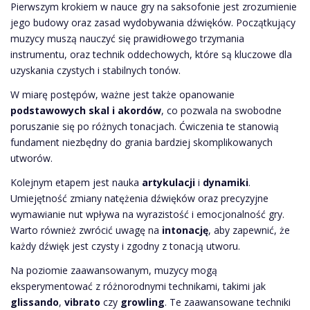
Pierwszym krokiem w nauce gry na saksofonie jest zrozumienie
jego budowy oraz zasad wydobywania dźwięków. Początkujący
muzycy muszą nauczyć się prawidłowego trzymania
instrumentu, oraz technik oddechowych, które są kluczowe dla
uzyskania czystych i stabilnych tonów.
W miarę postępów, ważne jest także opanowanie
podstawowych skal i akordów
, co pozwala na swobodne
poruszanie się po różnych tonacjach. Ćwiczenia te stanowią
fundament niezbędny do grania bardziej skomplikowanych
utworów.
Kolejnym etapem jest nauka
artykulacji
i
dynamiki
.
Umiejętność zmiany natężenia dźwięków oraz precyzyjne
wymawianie nut wpływa na wyrazistość i emocjonalność gry.
Warto również zwrócić uwagę na
intonację
, aby zapewnić, że
każdy dźwięk jest czysty i zgodny z tonacją utworu.
Na poziomie zaawansowanym, muzycy mogą
eksperymentować z różnorodnymi technikami, takimi jak
glissando
,
vibrato
czy
growling
. Te zaawansowane techniki