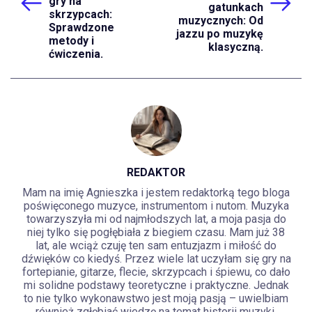
gry na
gatunkach
skrzypcach:
muzycznych: Od
Sprawdzone
jazzu po muzykę
metody i
klasyczną.
ćwiczenia.
REDAKTOR
Mam na imię Agnieszka i jestem redaktorką tego bloga
poświęconego muzyce, instrumentom i nutom. Muzyka
towarzyszyła mi od najmłodszych lat, a moja pasja do
niej tylko się pogłębiała z biegiem czasu. Mam już 38
lat, ale wciąż czuję ten sam entuzjazm i miłość do
dźwięków co kiedyś. Przez wiele lat uczyłam się gry na
fortepianie, gitarze, flecie, skrzypcach i śpiewu, co dało
mi solidne podstawy teoretyczne i praktyczne. Jednak
to nie tylko wykonawstwo jest moją pasją – uwielbiam
również zgłębiać wiedzę na temat historii muzyki,