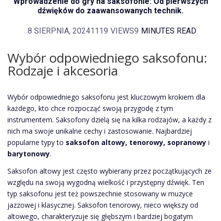
Wprowadzenie do gry na saksofonie: Od pierwszych
dźwięków do zaawansowanych technik.
8 SIERPNIA, 2024
1119
VIEWS
9
MINUTES READ
Wybór odpowiedniego saksofonu:
Rodzaje i akcesoria
Wybór odpowiedniego saksofonu jest kluczowym krokiem dla
każdego, kto chce rozpocząć swoją przygodę z tym
instrumentem. Saksofony dzielą się na kilka rodzajów, a każdy z
nich ma swoje unikalne cechy i zastosowanie. Najbardziej
popularne typy to
saksofon altowy, tenorowy, sopranowy
i
barytonowy
.
Saksofon altowy jest często wybierany przez początkujących ze
względu na swoją wygodną wielkość i przystępny dźwięk. Ten
typ saksofonu jest też powszechnie stosowany w muzyce
jazzowej i klasycznej. Saksofon tenorowy, nieco większy od
altowego, charakteryzuje się głębszym i bardziej bogatym