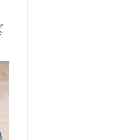
ego
ry