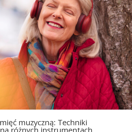
amięć muzyczną: Techniki
na różnych instrumentach