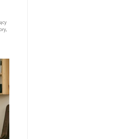
jący
ory,