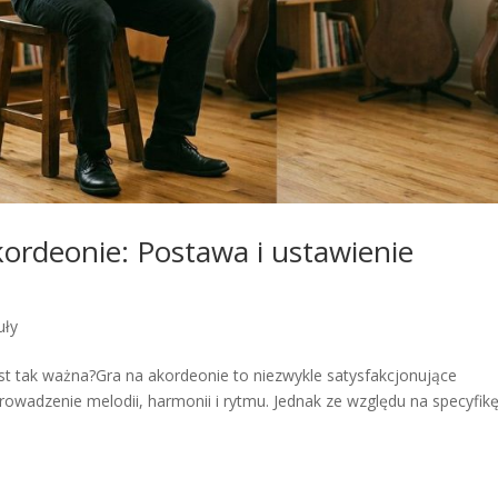
ordeonie: Postawa i ustawienie
uły
st tak ważna?Gra na akordeonie to niezwykle satysfakcjonujące
owadzenie melodii, harmonii i rytmu. Jednak ze względu na specyfikę