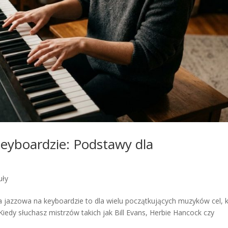
keyboardzie: Podstawy dla
uły
 jazzowa na keyboardzie to dla wielu początkujących muzyków cel, k
Kiedy słuchasz mistrzów takich jak Bill Evans, Herbie Hancock czy