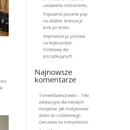
ustawienie instrumentu
Popularne piosenki pop
na ukulele: Aranżacje
krok po kroku
Improwizacja jazzowa
na keyboardzie:
Podstawy dla
początkujących
Najnowsze
komentarze
ęsto
ak
TomekKlawiszowiec
-
Triki
edukacyjne dla młodych
muzyków: Jak motywować
dzieci do codziennego
ćwiczenia na instrumencie.