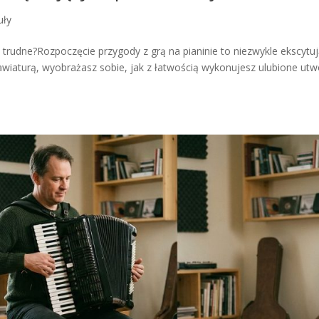
uły
 trudne?Rozpoczęcie przygody z grą na pianinie to niezwykle ekscytu
awiaturą, wyobrażasz sobie, jak z łatwością wykonujesz ulubione utw