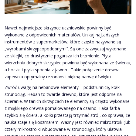
Nawet najmniejsze skrzypce uczniowskie powinny być
wykonane z odpowiednich materiałów. Unikaj najtańszych
instrumentów z supermarketów, które często nazywane są
„wyrobami skrzypcopodobnymi”. Są one zazwyczaj wykonane
ze sklejki, co drastycznie pogarsza ich brzmienie. Płyta
wierzchnia dobrych skrzypiec powinna być wykonana ze świerku,
a boczki i płyta spodnia z jaworu. Takie połączenie drewna
zapewnia optymalny rezonans i piękną barwę dźwięku.
Zwróć uwagę na hebanowe elementy – podstrunnicę, kołki i
strunociąg. Heban to twarde drewno, które jest odporne na
ścieranie. W tanich skrzypcach te elementy są często wykonane
z miękkiego drewna pomalowanego na czarno. Taka farba
szybko się ściera, a kołki przestają trzymać strój, co sprawia, że
nauka staje się koszmarem. Ważny jest również mikrostroik (lub
cztery mikrostroiki wbudowane w strunociąg), który ułatwia