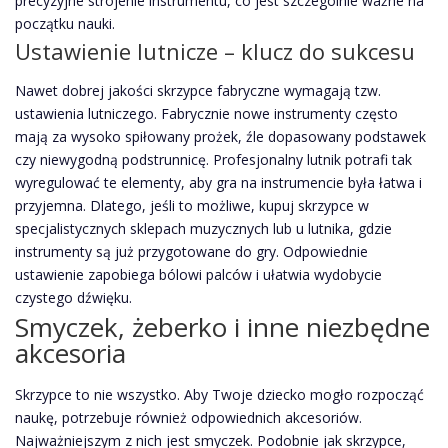
precyzyjne strojenie instrumentu, co jest szczególnie ważne na
początku nauki.
Ustawienie lutnicze – klucz do sukcesu
Nawet dobrej jakości skrzypce fabryczne wymagają tzw.
ustawienia lutniczego. Fabrycznie nowe instrumenty często
mają za wysoko spiłowany prożek, źle dopasowany podstawek
czy niewygodną podstrunnicę. Profesjonalny lutnik potrafi tak
wyregulować te elementy, aby gra na instrumencie była łatwa i
przyjemna. Dlatego, jeśli to możliwe, kupuj skrzypce w
specjalistycznych sklepach muzycznych lub u lutnika, gdzie
instrumenty są już przygotowane do gry. Odpowiednie
ustawienie zapobiega bólowi palców i ułatwia wydobycie
czystego dźwięku.
Smyczek, żeberko i inne niezbędne
akcesoria
Skrzypce to nie wszystko. Aby Twoje dziecko mogło rozpocząć
naukę, potrzebuje również odpowiednich akcesoriów.
Najważniejszym z nich jest smyczek. Podobnie jak skrzypce,