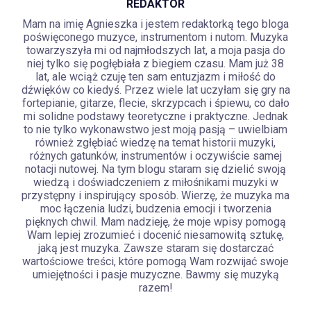
REDAKTOR
Mam na imię Agnieszka i jestem redaktorką tego bloga
poświęconego muzyce, instrumentom i nutom. Muzyka
towarzyszyła mi od najmłodszych lat, a moja pasja do
niej tylko się pogłębiała z biegiem czasu. Mam już 38
lat, ale wciąż czuję ten sam entuzjazm i miłość do
dźwięków co kiedyś. Przez wiele lat uczyłam się gry na
fortepianie, gitarze, flecie, skrzypcach i śpiewu, co dało
mi solidne podstawy teoretyczne i praktyczne. Jednak
to nie tylko wykonawstwo jest moją pasją – uwielbiam
również zgłębiać wiedzę na temat historii muzyki,
różnych gatunków, instrumentów i oczywiście samej
notacji nutowej. Na tym blogu staram się dzielić swoją
wiedzą i doświadczeniem z miłośnikami muzyki w
przystępny i inspirujący sposób. Wierzę, że muzyka ma
moc łączenia ludzi, budzenia emocji i tworzenia
pięknych chwil. Mam nadzieję, że moje wpisy pomogą
Wam lepiej zrozumieć i docenić niesamowitą sztukę,
jaką jest muzyka. Zawsze staram się dostarczać
wartościowe treści, które pomogą Wam rozwijać swoje
umiejętności i pasje muzyczne. Bawmy się muzyką
razem!