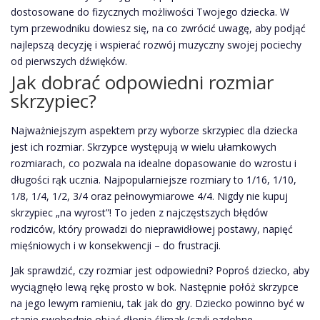
dostosowane do fizycznych możliwości Twojego dziecka. W
tym przewodniku dowiesz się, na co zwrócić uwagę, aby podjąć
najlepszą decyzję i wspierać rozwój muzyczny swojej pociechy
od pierwszych dźwięków.
Jak dobrać odpowiedni rozmiar
skrzypiec?
Najważniejszym aspektem przy wyborze skrzypiec dla dziecka
jest ich rozmiar. Skrzypce występują w wielu ułamkowych
rozmiarach, co pozwala na idealne dopasowanie do wzrostu i
długości rąk ucznia. Najpopularniejsze rozmiary to 1/16, 1/10,
1/8, 1/4, 1/2, 3/4 oraz pełnowymiarowe 4/4. Nigdy nie kupuj
skrzypiec „na wyrost”! To jeden z najczęstszych błędów
rodziców, który prowadzi do nieprawidłowej postawy, napięć
mięśniowych i w konsekwencji – do frustracji.
Jak sprawdzić, czy rozmiar jest odpowiedni? Poproś dziecko, aby
wyciągnęło lewą rękę prosto w bok. Następnie połóż skrzypce
na jego lewym ramieniu, tak jak do gry. Dziecko powinno być w
stanie swobodnie objąć dłonią ślimak (czyli ozdobne