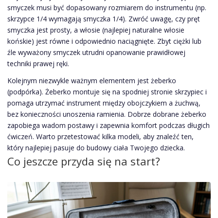
smyczek musi być dopasowany rozmiarem do instrumentu (np.
skrzypce 1/4 wymagają smyczka 1/4). Zwróć uwagę, czy pręt
smyczka jest prosty, a włosie (najlepiej naturalne włosie
końskie) jest równe i odpowiednio naciągnięte. Zbyt ciężki lub
źle wyważony smyczek utrudni opanowanie prawidłowej
techniki prawej ręki.
Kolejnym niezwykle ważnym elementem jest żeberko
(podpórka). Żeberko montuje się na spodniej stronie skrzypiec i
pomaga utrzymać instrument między obojczykiem a żuchwą,
bez konieczności unoszenia ramienia. Dobrze dobrane żeberko
zapobiega wadom postawy i zapewnia komfort podczas długich
ćwiczeń. Warto przetestować kilka modeli, aby znaleźć ten,
który najlepiej pasuje do budowy ciała Twojego dziecka.
Co jeszcze przyda się na start?