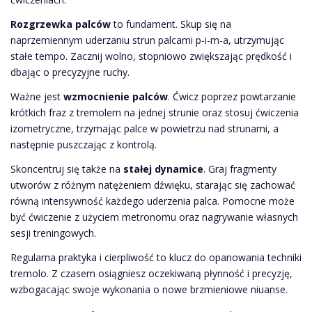
Rozgrzewka palców
to fundament. Skup się na
naprzemiennym uderzaniu strun palcami p-i-m-a, utrzymując
stałe tempo. Zacznij wolno, stopniowo zwiększając prędkość i
dbając o precyzyjne ruchy.
Ważne jest
wzmocnienie palców
. Ćwicz poprzez powtarzanie
krótkich fraz z tremolem na jednej strunie oraz stosuj ćwiczenia
izometryczne, trzymając palce w powietrzu nad strunami, a
następnie puszczając z kontrolą.
Skoncentruj się także na
stałej dynamice
. Graj fragmenty
utworów z różnym natężeniem dźwięku, starając się zachować
równą intensywność każdego uderzenia palca. Pomocne może
być ćwiczenie z użyciem metronomu oraz nagrywanie własnych
sesji treningowych.
Regularna praktyka i cierpliwość to klucz do opanowania techniki
tremolo. Z czasem osiągniesz oczekiwaną płynność i precyzję,
wzbogacając swoje wykonania o nowe brzmieniowe niuanse.