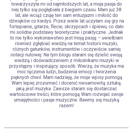
towarzyszyła mi od najmłodszych lat, a moja pasja do
niej tylko się pogłębiała z biegiem czasu. Mam już 38
lat, ale wciąż czuję ten sam entuzjazm i miłość do
dźwięków co kiedyś. Przez wiele lat uczyłam się gry na
fortepianie, gitarze, flecie, skrzypcach i śpiewu, co dało
mi solidne podstawy teoretyczne i praktyczne. Jednak
to nie tylko wykonawstwo jest moją pasją – uwielbiam
również zgłębiać wiedzę na temat historii muzyki,
różnych gatunków, instrumentów i oczywiście samej
notacji nutowej. Na tym blogu staram się dzielić swoją
wiedzą i doświadczeniem z miłośnikami muzyki w
przystępny i inspirujący sposób. Wierzę, że muzyka ma
moc łączenia ludzi, budzenia emocji i tworzenia
pięknych chwil. Mam nadzieję, że moje wpisy pomogą
Wam lepiej zrozumieć i docenić niesamowitą sztukę,
jaką jest muzyka. Zawsze staram się dostarczać
wartościowe treści, które pomogą Wam rozwijać swoje
umiejętności i pasje muzyczne. Bawmy się muzyką
razem!