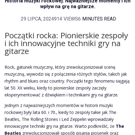
Historia muzyki rockowej: Najważniejsze momenty i ich
wpływ na grę na gitarze.
29 LIPCA, 2024
914
VIEWS
6
MINUTES READ
Początki rocka: Pionierskie zespoły
i ich innowacyjne techniki gry na
gitarze
Rock, gatunek muzyczny, który zrewolucjonizował scenę
muzyczną, wywodzi się z połączenia różnych stylów, takich jak
rhythm and blues oraz country. Początki tego fenomenu sięgają
lat 50. XX wieku, kiedy to pionierskie zespoły zaczęły
eksperymentować z dźwiękiem i technikami gry na gitarze.
Jednym z najważniejszych momentów w historii muzyki
rockowej były lata 60. i 70., kiedy to zespoły takie jak The
Beatles, The Rolling Stones i Led Zeppelin wprowadzały
innowacyjne techniki gry na gitarze. Warto podkreślić, że
The
Beatles
zrewolucjonizowali sposób pisania piosenek oraz