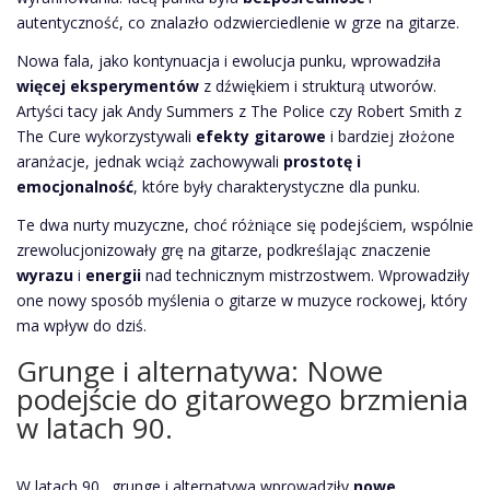
autentyczność, co znalazło odzwierciedlenie w grze na gitarze.
Nowa fala, jako kontynuacja i ewolucja punku, wprowadziła
więcej eksperymentów
z dźwiękiem i strukturą utworów.
Artyści tacy jak Andy Summers z The Police czy Robert Smith z
The Cure wykorzystywali
efekty gitarowe
i bardziej złożone
aranżacje, jednak wciąż zachowywali
prostotę i
emocjonalność
, które były charakterystyczne dla punku.
Te dwa nurty muzyczne, choć różniące się podejściem, wspólnie
zrewolucjonizowały grę na gitarze, podkreślając znaczenie
wyrazu
i
energii
nad technicznym mistrzostwem. Wprowadziły
one nowy sposób myślenia o gitarze w muzyce rockowej, który
ma wpływ do dziś.
Grunge i alternatywa: Nowe
podejście do gitarowego brzmienia
w latach 90.
W latach 90., grunge i alternatywa wprowadziły
nowe