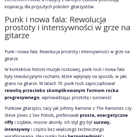
inspiracją dla przyszłych pokoleń gitarzystów.
Punk i nowa fala: Rewolucja
prostoty i intensywności w grze na
gitarze
Punk i nowa fala: Rewolucja prostoty i intensywności w grze na
gitarze
W kontekście historii muzyki rockowej, punk rock i nowa fala
były rewolucyjnymi ruchami, które wpłynęły na sposób, w jaki
grano na gitarze. W latach 70. punk rock zapoczątkował
rewoltę przeciwko skomplikowanym formom rocka
progresywnego
, wprowadzając prostotę i surowość.
Punkowi gitarzyści, tacy jak Johnny Ramone z The Ramones czy
Steve Jones z Sex Pistols, preferowali
proste, energetyczne
riffy
i szybkie, mocne akordy. Ich styl gry był
surowy,
intensywny
i często bez większego technicznego
wyrafinowania. Ideą punku była
bezpośredniość
i