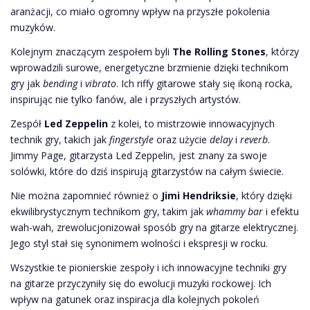
aranżacji, co miało ogromny wpływ na przyszłe pokolenia
muzyków.
Kolejnym znaczącym zespołem byli
The Rolling Stones
, którzy
wprowadzili surowe, energetyczne brzmienie dzięki technikom
gry jak
bending
i
vibrato
. Ich riffy gitarowe stały się ikoną rocka,
inspirując nie tylko fanów, ale i przyszłych artystów.
Zespół
Led Zeppelin
z kolei, to mistrzowie innowacyjnych
technik gry, takich jak
fingerstyle
oraz użycie
delay
i
reverb
.
Jimmy Page, gitarzysta Led Zeppelin, jest znany za swoje
solówki, które do dziś inspirują gitarzystów na całym świecie.
Nie można zapomnieć również o
Jimi Hendriksie
, który dzięki
ekwilibrystycznym technikom gry, takim jak
whammy bar
i efektu
wah-wah, zrewolucjonizował sposób gry na gitarze elektrycznej.
Jego styl stał się synonimem wolności i ekspresji w rocku.
Wszystkie te pionierskie zespoły i ich innowacyjne techniki gry
na gitarze przyczyniły się do ewolucji muzyki rockowej. Ich
wpływ na gatunek oraz inspiracja dla kolejnych pokoleń