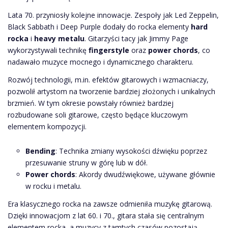
Lata 70. przyniosły kolejne innowacje. Zespoły jak Led Zeppelin,
Black Sabbath i Deep Purple dodały do rocka elementy
hard
rocka
i
heavy metalu
. Gitarzyści tacy jak Jimmy Page
wykorzystywali technikę
fingerstyle
oraz
power chords
, co
nadawało muzyce mocnego i dynamicznego charakteru.
Rozwój technologii, m.in. efektów gitarowych i wzmacniaczy,
pozwolił artystom na tworzenie bardziej złożonych i unikalnych
brzmień. W tym okresie powstały również bardziej
rozbudowane soli gitarowe, często będące kluczowym
elementem kompozycji.
Bending
: Technika zmiany wysokości dźwięku poprzez
przesuwanie struny w górę lub w dół.
Power chords
: Akordy dwudźwiękowe, używane głównie
w rocku i metalu.
Era klasycznego rocka na zawsze odmieniła muzykę gitarową.
Dzięki innowacjom z lat 60. i 70., gitara stała się centralnym
elementem rocka, a muzycy z tamtych czasów pozostają