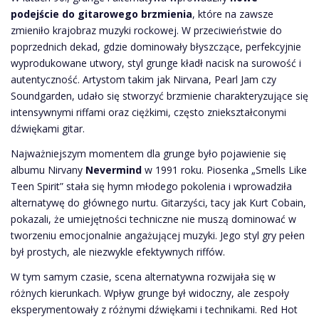
podejście do gitarowego brzmienia
, które na zawsze
zmieniło krajobraz muzyki rockowej. W przeciwieństwie do
poprzednich dekad, gdzie dominowały błyszczące, perfekcyjnie
wyprodukowane utwory, styl grunge kładł nacisk na surowość i
autentyczność. Artystom takim jak Nirvana, Pearl Jam czy
Soundgarden, udało się stworzyć brzmienie charakteryzujące się
intensywnymi riffami oraz ciężkimi, często zniekształconymi
dźwiękami gitar.
Najważniejszym momentem dla grunge było pojawienie się
albumu Nirvany
Nevermind
w 1991 roku. Piosenka „Smells Like
Teen Spirit” stała się hymn młodego pokolenia i wprowadziła
alternatywę do głównego nurtu. Gitarzyści, tacy jak Kurt Cobain,
pokazali, że umiejętności techniczne nie muszą dominować w
tworzeniu emocjonalnie angażującej muzyki. Jego styl gry pełen
był prostych, ale niezwykle efektywnych riffów.
W tym samym czasie, scena alternatywna rozwijała się w
różnych kierunkach. Wpływ grunge był widoczny, ale zespoły
eksperymentowały z różnymi dźwiękami i technikami. Red Hot